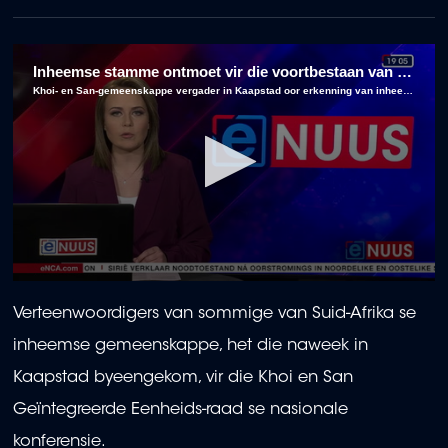
Inheemse stamme ontmoet vir die voortbestaan van kulturele erfenis.
Khoi- en San-gemeenskappe vergader in Kaapstad oor erkenning van inheemse leierskap en kulturele erfenis.
0
seconds
Verteenwoordigers van sommige van Suid-Afrika se
of
2
inheemse gemeenskappe, het die naweek in
minutes,
41
Kaapstad byeengekom, vir die Khoi en San
seconds
Geïntegreerde Eenheids-raad se nasionale
konferensie.