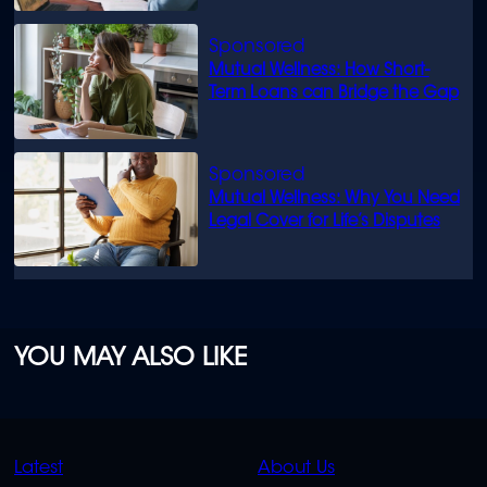
Mutual Wellness: How Short-
Term Loans can Bridge the Gap
Mutual Wellness: Why You Need
Legal Cover for Life’s Disputes
YOU MAY ALSO LIKE
QUICK
QUICK
Latest
About Us