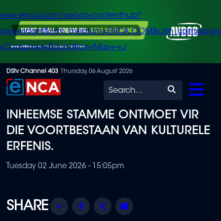
/www.enca.com/avbob-contenthub?
urce=widget&utm_medium=ENCA.COM&utm_campaign
+Consumer+Education+May+-+J
Skip
DStv Channel 403
Thursday, 06 August 2026
to
Search
main
INHEEMSE STAMME ONTMOET VIR
content
DIE VOORTBESTAAN VAN KULTURELE
ERFENIS.
Tuesday 02 June 2026 - 15:05pm
Share
Facebook
Twitter
Email