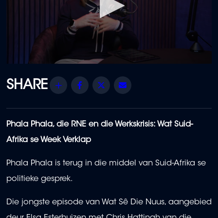
0
seconds
of
Share
Facebook
Twitter
Email
17
minutes,
18
seconds
Phala Phala, die RNE en die Werkskrisis: Wat Suid-
Afrika se Week Verklap
Phala Phala is terug in die middel van Suid-Afrika se
politieke gesprek.
Die jongste episode van Wat Sê Die Nuus, aangebied