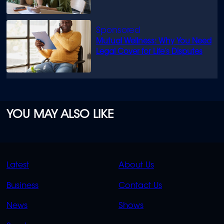
Mutual Wellness: Why You Need
Legal Cover for Life’s Disputes
YOU MAY ALSO LIKE
QUICK
QUICK
Latest
About Us
LINKS
LINKS
Business
Contact Us
OVERFLOW
News
Shows