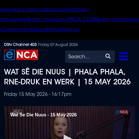
/www.enca.com/avbob-contenthub?
urce=widget&utm_medium=ENCA.COM&utm_campaign
+Consumer+Education+May+-+J
Skip
DStv Channel 403
Friday, 07 August 2026
to
Search
main
WAT SÊ DIE NUUS | PHALA PHALA,
content
RNE-DRUK EN WERK | 15 MAY 2026
Friday 15 May 2026 - 16:17pm
Wat Se Die Nuus - 15 May 2026