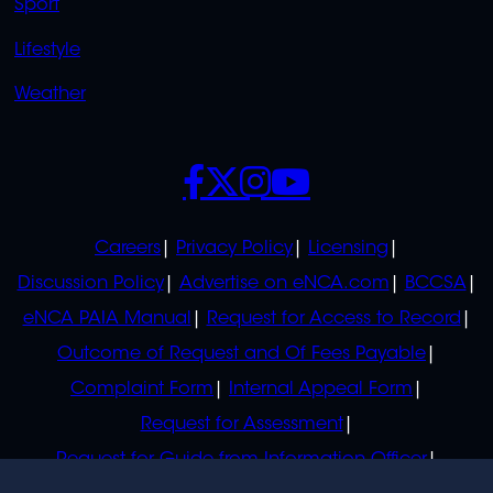
Sport
Lifestyle
Weather
SOCIALS
POLICIES
Careers
Privacy Policy
Licensing
Discussion Policy
Advertise on eNCA.com
BCCSA
eNCA PAIA Manual
Request for Access to Record
Outcome of Request and Of Fees Payable
Complaint Form
Internal Appeal Form
Request for Assessment
Request for Guide from Information Officer